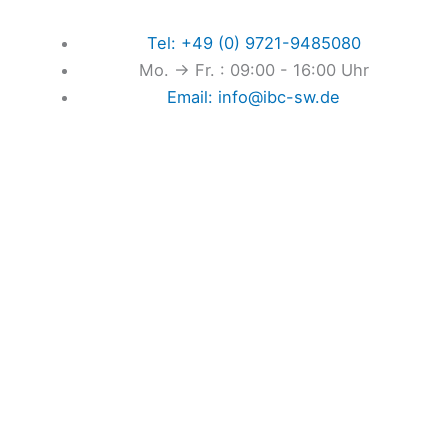
Vai
al
Tel: +49 (0) 9721-9485080
contenuto
Mo. → Fr. : 09:00 - 16:00 Uhr
Email: info@ibc-sw.de