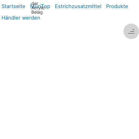
der
Startseite
MüriTop
Estrichzusatzmittel
Produkte
Acrylic-
Belag
Händler werden