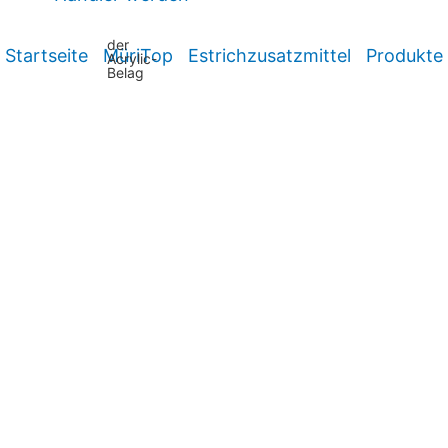
der
Startseite
MüriTop
Estrichzusatzmittel
Produkte
Acrylic-
Belag